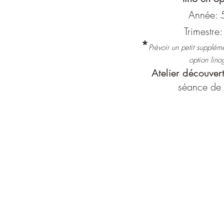
Année:
Trimestre
*
Prévoir un petit supplém
option lino
Atelier découver
séance de 