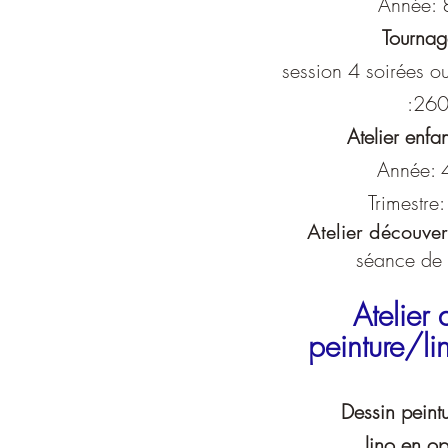
Année:
Tourna
session 4 soirées o
:26
​Atelier enf
Année:
Trimestre
Atelier découve
séance de 
Atelier 
peinture/li
Dessin peint
lino en o