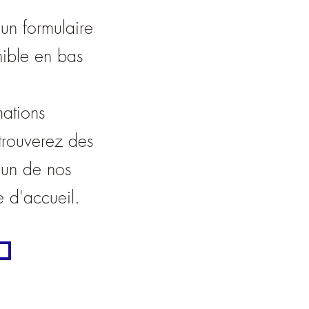
 un formulaire
nible en bas
mations
trouverez des
cun de nos
e d'accueil.