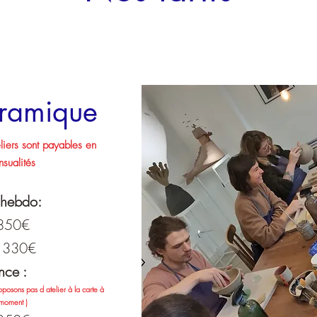
éramique
eliers sont payables en
nsualités
 hebdo:
 850€
: 330€
nce :
oposons pas d atelier à la carte à
 moment )