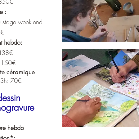
 850€
ge :
u stage week-end
0€
ant hebdo:
 438€
: 150€
rte céramique
3h: 70€
dessin
nogravure
ure hebdo
ption*: